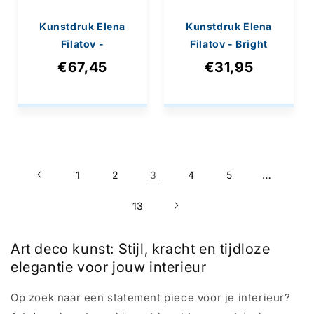
Kunstdruk Elena
Kunstdruk Elena
Filatov -
Filatov - Bright
Mohnparade II
Anemone I 50x50cm
€67,45
€31,95
138x76cm
…
1
2
3
4
5
13
Art deco kunst: Stijl, kracht en tijdloze
elegantie voor jouw interieur
Op zoek naar een statement piece voor je interieur?