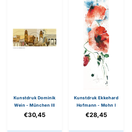
e
:
Kunstdruk Dominik
Kunstdruk Ekkehard
Wein - München III
Hofmann - Mohn I
100x50cm
20x99cm
€30,45
€28,45