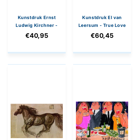
Kunstdruk Ernst
Kunstdruk El van
Ludwig Kirchner -
Leersum - True Love
Bündner Landschaft
70x70cm
€40,95
€60,45
70x90cm