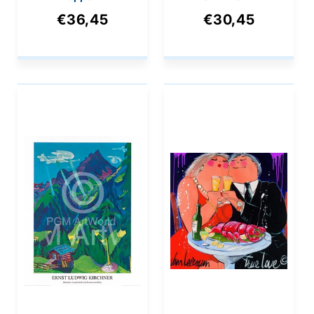
Nighthawks
100x50cm
€36,45
€30,45
80x60cm