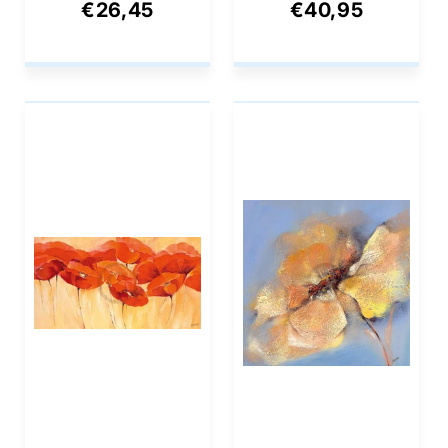
I 40x50cm
Feldblumenparade
€26,45
€40,95
99x34cm