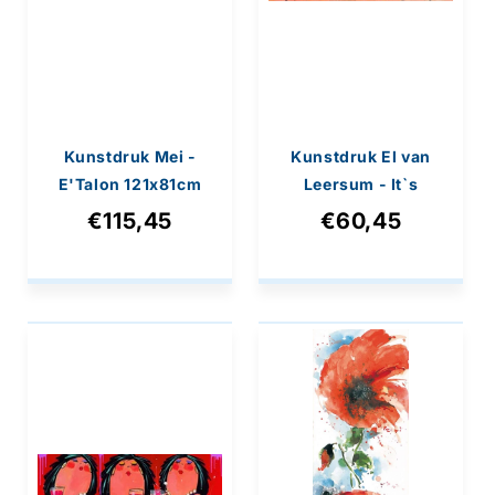
Kunstdruk Mei -
Kunstdruk El van
E'Talon 121x81cm
Leersum - It`s
delicious 80x60cm
€115,45
€60,45