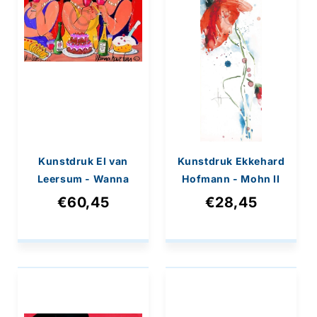
Kunstdruk El van
Kunstdruk Ekkehard
Leersum - Wanna
Hofmann - Mohn II
have fun 80x60cm
20x99cm
€60,45
€28,45