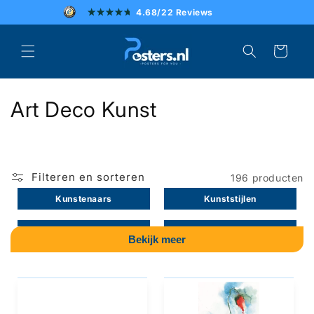
Meteen
4.68/22 Reviews
naar de
content
SCHERPE PRIJZEN
Winkelwagen
SNELLE LEVERING
C
Art Deco Kunst
UITSTEKENDE KLANTENSERVICE
o
l
Filteren en sorteren
196 producten
l
Kunstenaars
Kunststijlen
e
Natuur Kunst
Algemeen Kunst
c
Bekijk meer
t
i