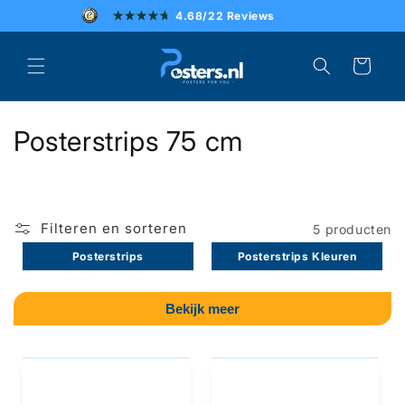
Meteen
4.68/22 Reviews
naar de
content
SCHERPE PRIJZEN
Winkelwagen
SNELLE LEVERING
C
Posterstrips 75 cm
UITSTEKENDE KLANTENSERVICE
o
l
Filteren en sorteren
5 producten
l
Posterstrips
Posterstrips Kleuren
e
c
Bekijk meer
t
i