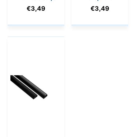
met Ophangoog
Posterstrips met
€3,49
€3,49
Ophanggat