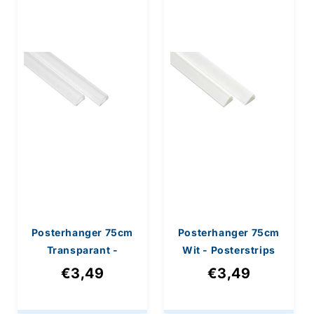
e
:
Posterhanger 75cm
Posterhanger 75cm
Transparant -
Wit - Posterstrips
Posterstrips met
met Ophanggat
€3,49
€3,49
Ophangoog