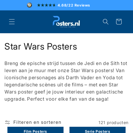
Meteen
4.68/22 Reviews
naar de
content
SCHERPE PRIJZEN
Winkelwagen
SNELLE LEVERING
C
Star Wars Posters
UITSTEKENDE KLANTENSERVICE
o
Breng de epische strijd tussen de Jedi en de Sith tot
l
leven aan je muur met onze Star Wars posters! Van
iconische personages als Darth Vader en Yoda tot
l
legendarische scènes uit de films – met een Star
e
Wars poster geef je jouw interieur een galactische
upgrade. Perfect voor elke fan van de saga!
c
t
Filteren en sorteren
121 producten
i
Film Posters
Serie Posters