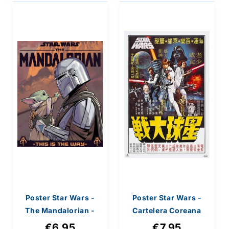
Poster Star Wars -
Poster Star Wars -
The Mandalorian -
Cartelera Coreana
Hello Little One
61x91,5cm
€6,95
€7,95