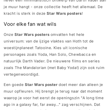
liever een minimalistisch ontwerp van Darth Vader aan
je muur hangt - onze collectie heeft het allemaal. De
kracht is sterk in deze
Star Wars posters
!
Voor elke fan wat wils
Onze
Star Wars posters
omvatten het hele
universum: van de ijzige vlaktes van Hoth tot de
woestijnplaneet Tatooine. Kies uit iconische
personages zoals Yoda, Han Solo, Chewbacca en
natuurlijk Darth Vader. De nieuwere films en series
zoals The Mandalorian (met Baby Yoda!) zijn ook ruim
vertegenwoordigd.
Een goede
Star Wars poster
doet meer dan alleen je
muur opfleuren. Hij brengt je terug naar dat moment
waarop je voor het eerst de openingszin "A long time
ago in a galaxy far, far away..." zag verschijnen. Dat