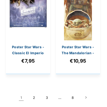
Poster Star Wars -
Poster Star Wars -
Classic El Imperio
The Mandalorian -
Contra Ataca
53x158cm
€7,95
€10,95
61x91,5cm
…
1
2
3
8