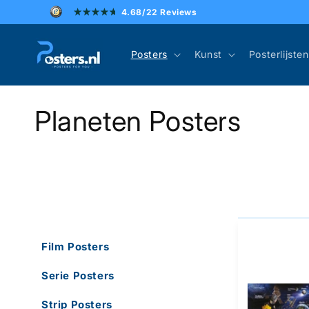
Meteen
4.68/22 Reviews
naar de
content
Posters
Kunst
Posterlijsten
C
Planeten Posters
o
l
l
Film Posters
e
Serie Posters
c
Strip Posters