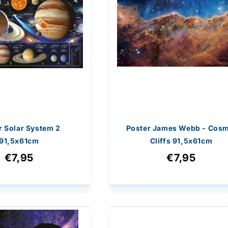
r Solar System 2
Poster James Webb - Cosm
91,5x61cm
Cliffs 91,5x61cm
€7,95
€7,95