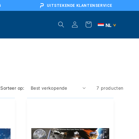
G
UITSTEKENDE KLANTENSERVICE
Inloggen
Winkelwagen
NL
>
BE
DE
AT
FR
Sorteer op:
7 producten
EU