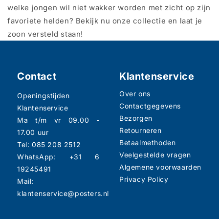
welke jongen wil niet wakker worden met zicht op zijn
favoriete helden? Bekijk nu onze collectie en laat je
zoon versteld staan!
Contact
Klantenservice
Over ons
Openingstijden
Contactgegevens
Klantenservice
Bezorgen
Ma t/m vr 09.00 -
Retourneren
17.00 uur
Betaalmethoden
Tel: 085 208 2512
Veelgestelde vragen
WhatsApp: +31 6
Algemene voorwaarden
19245491
Privacy Policy
Mail:
klantenservice@posters.nl