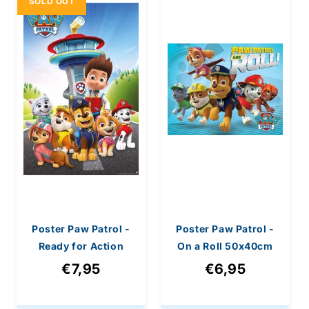
SOLD OUT
e
Steden Posters
Sport Posters
:
Poster Paw Patrol -
Poster Paw Patrol -
Ready for Action
On a Roll 50x40cm
61x91,5cm
€7,95
€6,95