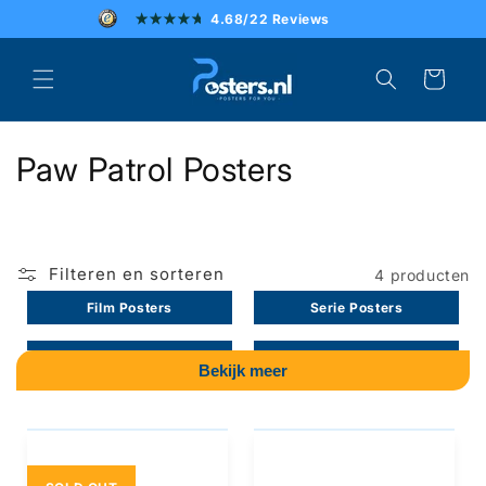
Meteen
4.68/22 Reviews
naar de
content
SCHERPE PRIJZEN
Winkelwagen
SNELLE LEVERING
C
Paw Patrol Posters
UITSTEKENDE KLANTENSERVICE
o
l
Filteren en sorteren
4 producten
l
Film Posters
Serie Posters
e
Strip Posters
Game Posters
c
Bekijk meer
Muziek Posters
Algemeen Posters
t
i
Natuur Posters
Kinder Posters