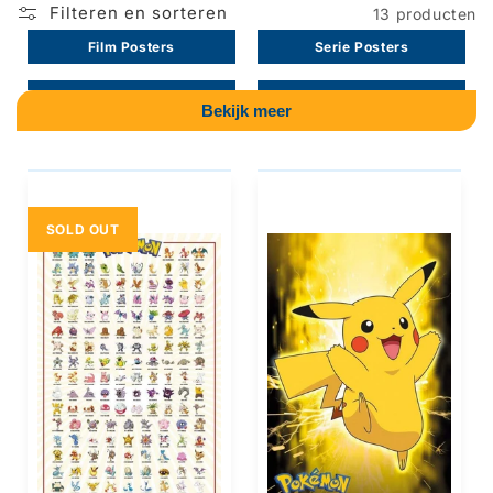
e
Filteren en sorteren
13 producten
Film Posters
Serie Posters
:
Strip Posters
Game Posters
Bekijk meer
Muziek Posters
Algemeen Posters
Natuur Posters
Kinder Posters
SOLD OUT
Steden Posters
Sport Posters