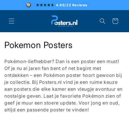
Meteen
4.68/22 Reviews
naar de
content
SCHERPE PRIJZEN
Winkelwagen
SNELLE LEVERING
C
Pokemon Posters
UITSTEKENDE KLANTENSERVICE
o
Pokémon-liefhebber? Dan is een poster een must!
l
Of je nu al jaren fan bent of net begint met
ontdekken – een Pokémon poster hoort gewoon bij
l
je collectie. Bij Posters.nl vind je een ruime keuze
e
aan posters die elke kamer een vleugje avontuur en
nostalgie geven. Laat je favoriete Pokémon zien of
c
geef je muur een stoere update. Voor jong en oud,
t
altijd een passende poster te vinden!
i