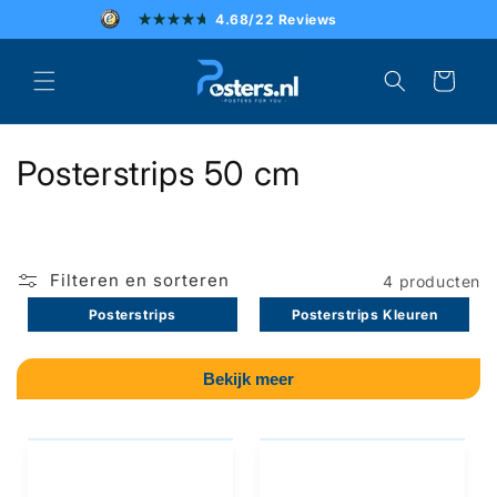
Meteen
4.68/22 Reviews
naar de
content
SCHERPE PRIJZEN
Winkelwagen
SNELLE LEVERING
C
Posterstrips 50 cm
UITSTEKENDE KLANTENSERVICE
o
l
Filteren en sorteren
4 producten
l
Posterstrips
Posterstrips Kleuren
e
c
Bekijk meer
t
i