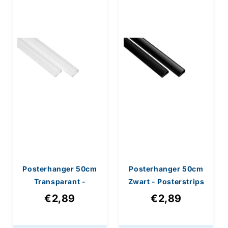
e
:
Posterhanger 50cm
Posterhanger 50cm
Transparant -
Zwart - Posterstrips
Posterstrips met
met Ophangoog
€2,89
€2,89
Ophangoog