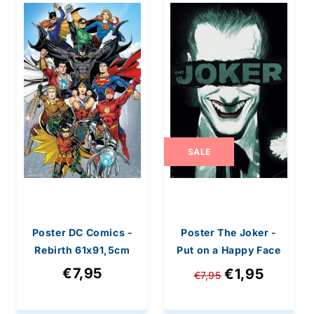
e
Steden Posters
Sport Posters
:
SALE
Poster DC Comics -
Poster The Joker -
Rebirth 61x91,5cm
Put on a Happy Face
61x91,5cm
€7,95
€1,95
€7,95