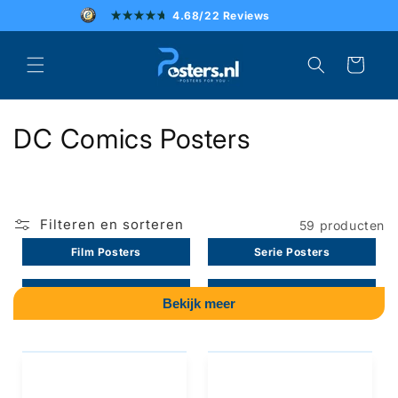
Meteen
4.68/22 Reviews
naar de
content
SCHERPE PRIJZEN
Winkelwagen
SNELLE LEVERING
C
DC Comics Posters
UITSTEKENDE KLANTENSERVICE
o
l
Filteren en sorteren
59 producten
l
Film Posters
Serie Posters
e
Strip Posters
Game Posters
c
Bekijk meer
Muziek Posters
Algemeen Posters
t
i
Natuur Posters
Kinder Posters