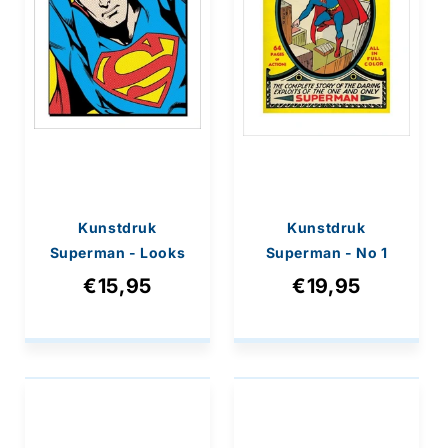
Kunstdruk
Kunstdruk
Superman - Looks
Superman - No 1
Like A Job For
60x80cm
€15,95
€19,95
40x50cm