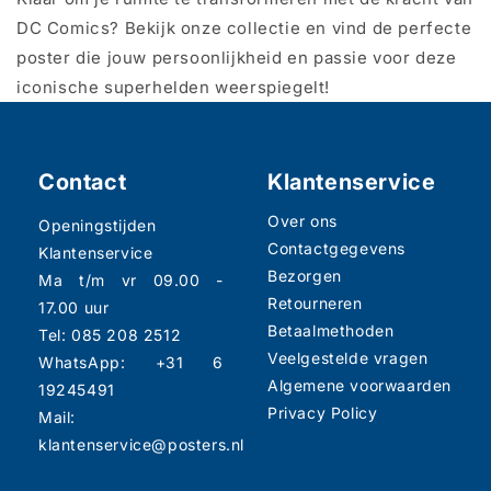
DC Comics? Bekijk onze collectie en vind de perfecte
poster die jouw persoonlijkheid en passie voor deze
iconische superhelden weerspiegelt!
Contact
Klantenservice
Over ons
Openingstijden
Contactgegevens
Klantenservice
Bezorgen
Ma t/m vr 09.00 -
Retourneren
17.00 uur
Betaalmethoden
Tel: 085 208 2512
Veelgestelde vragen
WhatsApp: +31 6
Algemene voorwaarden
19245491
Privacy Policy
Mail:
klantenservice@posters.nl