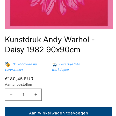
Media
1
Kunstdruk Andy Warhol -
openen
in
modaal
Daisy 1982 90x90cm
Op voorraad bij
Levertijd 5-10
leverancier
werkdagen
Normale
€180,45 EUR
prijs
Aantal bestellen
Aantal
Aantal
verlagen
verhogen
voor
voor
Kunstdruk
Kunstdruk
Aan winkelwagen toevoegen