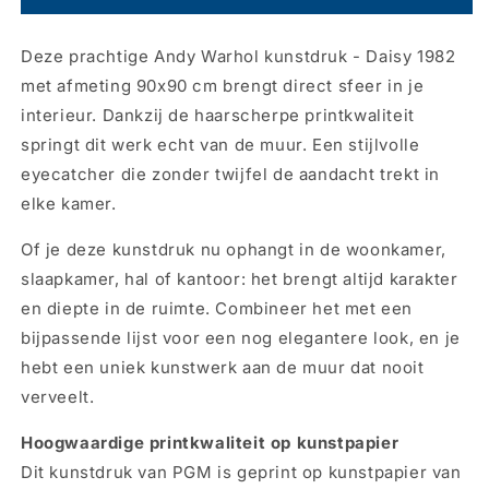
Andy
Andy
Warhol
Warhol
Deze prachtige Andy Warhol kunstdruk - Daisy 1982
-
-
Daisy
Daisy
met afmeting 90x90 cm brengt direct sfeer in je
1982
1982
interieur. Dankzij de haarscherpe printkwaliteit
90x90cm
90x90cm
springt dit werk echt van de muur. Een stijlvolle
eyecatcher die zonder twijfel de aandacht trekt in
elke kamer.
Of je deze kunstdruk nu ophangt in de woonkamer,
slaapkamer, hal of kantoor: het brengt altijd karakter
en diepte in de ruimte. Combineer het met een
bijpassende lijst voor een nog elegantere look, en je
hebt een uniek kunstwerk aan de muur dat nooit
verveelt.
Hoogwaardige printkwaliteit op kunstpapier
Dit kunstdruk van PGM is geprint op kunstpapier van