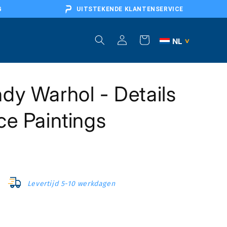
G
UITSTEKENDE KLANTENSERVICE
Inloggen
Winkelwagen
NL
>
BE
dy Warhol - Details
DE
AT
ce Paintings
FR
EU
Levertijd 5-10 werkdagen