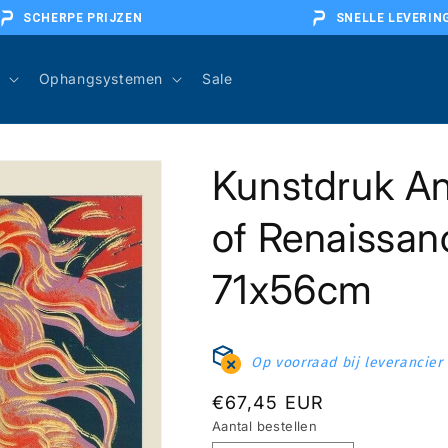
SCHERPE PRIJZEN
SNELLE LEVERIN
Ophangsystemen
Sale
Kunstdruk An
of Renaissan
71x56cm
Op voorraad bij leverancier
Normale
€67,45 EUR
Aantal bestellen
prijs