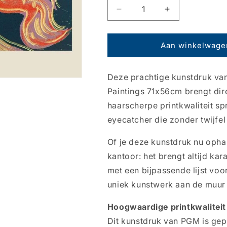
Aantal
Aantal
verlagen
verhogen
voor
voor
Kunstdruk
Kunstdruk
Aan winkelwage
Andy
Andy
Warhol
Warhol
Deze prachtige kunstdruk van
-
-
Details
Details
Paintings 71x56cm brengt direc
of
of
haarscherpe printkwaliteit spr
Renaissance
Renaissance
eyecatcher die zonder twijfel
Paintings
Paintings
71x56cm
71x56cm
Of je deze kunstdruk nu opha
kantoor: het brengt altijd kar
met een bijpassende lijst voo
uniek kunstwerk aan de muur 
Hoogwaardige printkwaliteit
Dit kunstdruk van PGM is gep