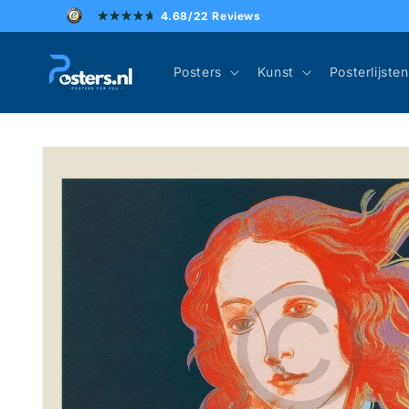
Meteen
4.68/22 Reviews
naar de
content
Posters
Kunst
Posterlijsten
Ga direct naar
productinformatie