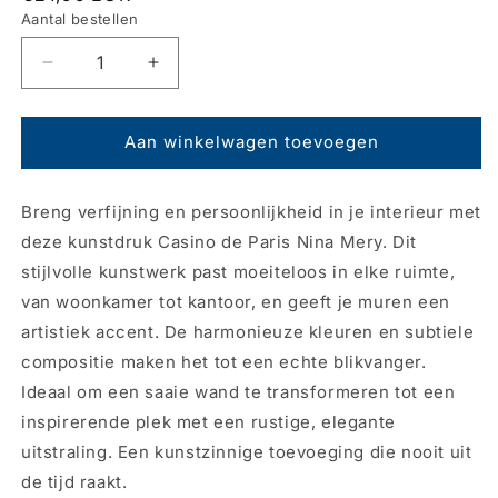
prijs
Aantal bestellen
Aantal
Aantal
verlagen
verhogen
voor
voor
Kunstdruk
Kunstdruk
Aan winkelwagen toevoegen
-
-
Casino
Casino
Breng verfijning en persoonlijkheid in je interieur met
de
de
Paris
Paris
deze kunstdruk Casino de Paris Nina Mery. Dit
Nina
Nina
stijlvolle kunstwerk past moeiteloos in elke ruimte,
Mery
Mery
van woonkamer tot kantoor, en geeft je muren een
30x40cm
30x40cm
artistiek accent. De harmonieuze kleuren en subtiele
compositie maken het tot een echte blikvanger.
Ideaal om een saaie wand te transformeren tot een
inspirerende plek met een rustige, elegante
uitstraling. Een kunstzinnige toevoeging die nooit uit
de tijd raakt.