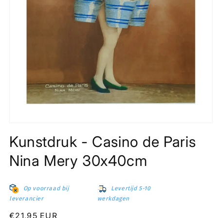
Media
1
Kunstdruk - Casino de Paris
openen
in
modaal
Nina Mery 30x40cm
Op voorraad bij
Levertijd 5-10
leverancier
werkdagen
Normale
€21,95 EUR