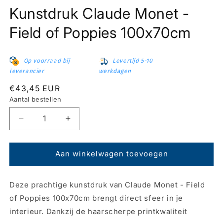
1
Kunstdruk Claude Monet -
openen
in
modaal
Field of Poppies 100x70cm
Op voorraad bij
Levertijd 5-10
leverancier
werkdagen
Normale
€43,45 EUR
prijs
Aantal bestellen
Aantal
Aantal
verlagen
verhogen
voor
voor
Kunstdruk
Kunstdruk
Aan winkelwagen toevoegen
Claude
Claude
Monet
Monet
Deze prachtige kunstdruk van Claude Monet - Field
-
-
Field
Field
of Poppies 100x70cm brengt direct sfeer in je
of
of
interieur. Dankzij de haarscherpe printkwaliteit
Poppies
Poppies