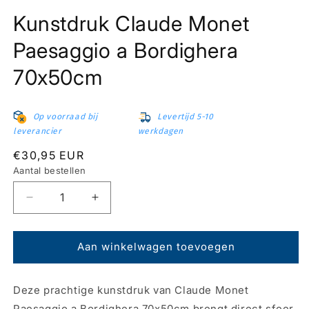
Media
1
Kunstdruk Claude Monet
openen
in
modaal
Paesaggio a Bordighera
70x50cm
Op voorraad bij
Levertijd 5-10
leverancier
werkdagen
Normale
€30,95 EUR
prijs
Aantal bestellen
Aantal
Aantal
verlagen
verhogen
voor
voor
Kunstdruk
Kunstdruk
Aan winkelwagen toevoegen
Claude
Claude
Monet
Monet
Deze prachtige kunstdruk van Claude Monet
Paesaggio
Paesaggio
a
a
Paesaggio a Bordighera 70x50cm brengt direct sfeer