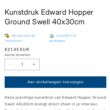
Media
1
Kunstdruk Edward Hopper
openen
in
modaal
Ground Swell 40x30cm
Op voorraad bij
Levertijd 5-10
leverancier
werkdagen
Normale
€21,45 EUR
prijs
Aantal bestellen
Aantal
Aantal
verlagen
verhogen
voor
voor
Kunstdruk
Kunstdruk
Aan winkelwagen toevoegen
Edward
Edward
Hopper
Hopper
Deze prachtige kunstdruk van Edward Hopper Ground
Ground
Ground
Swell
Swell
Swell 40x30cm brengt direct sfeer in je interieur.
40x30cm
40x30cm