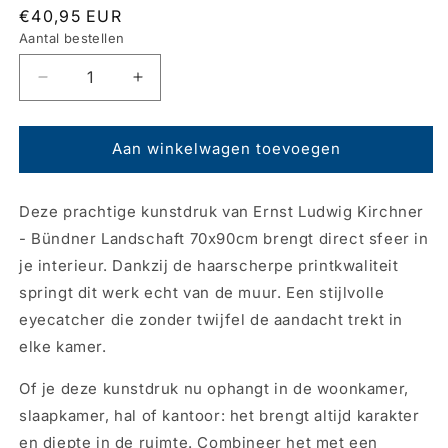
Normale
€40,95 EUR
prijs
Aantal bestellen
Aantal
Aantal
verlagen
verhogen
voor
voor
Kunstdruk
Kunstdruk
Aan winkelwagen toevoegen
Ernst
Ernst
Ludwig
Ludwig
Deze prachtige kunstdruk van Ernst Ludwig Kirchner
Kirchner
Kirchner
-
-
- Bündner Landschaft 70x90cm brengt direct sfeer in
Bündner
Bündner
je interieur. Dankzij de haarscherpe printkwaliteit
Landschaft
Landschaft
springt dit werk echt van de muur. Een stijlvolle
70x90cm
70x90cm
eyecatcher die zonder twijfel de aandacht trekt in
elke kamer.
Of je deze kunstdruk nu ophangt in de woonkamer,
slaapkamer, hal of kantoor: het brengt altijd karakter
en diepte in de ruimte. Combineer het met een