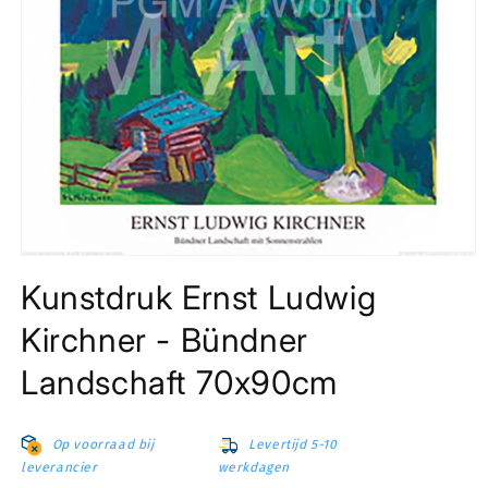
Media
1
Kunstdruk Ernst Ludwig
openen
in
modaal
Kirchner - Bündner
Landschaft 70x90cm
Op voorraad bij
Levertijd 5-10
leverancier
werkdagen