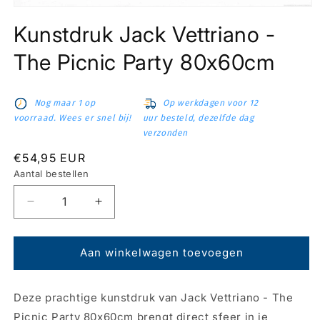
Media
1
Kunstdruk Jack Vettriano -
openen
in
modaal
The Picnic Party 80x60cm
Nog maar 1 op
Op werkdagen voor 12
voorraad. Wees er snel bij!
uur besteld, dezelfde dag
verzonden
Normale
€54,95 EUR
prijs
Aantal bestellen
Aantal
Aantal
verlagen
verhogen
voor
voor
Kunstdruk
Kunstdruk
Aan winkelwagen toevoegen
Jack
Jack
Vettriano
Vettriano
Deze prachtige kunstdruk van Jack Vettriano - The
-
-
The
The
Picnic Party 80x60cm brengt direct sfeer in je