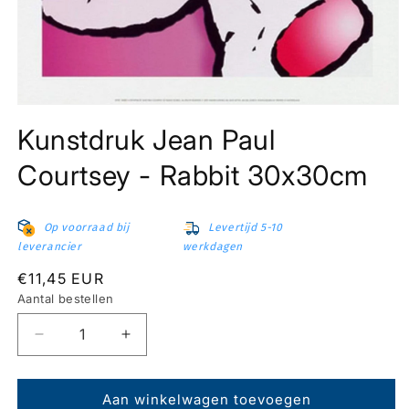
Media
1
Kunstdruk Jean Paul
openen
in
modaal
Courtsey - Rabbit 30x30cm
Op voorraad bij
Levertijd 5-10
leverancier
werkdagen
Normale
€11,45 EUR
prijs
Aantal bestellen
Aantal
Aantal
verlagen
verhogen
voor
voor
Kunstdruk
Kunstdruk
Aan winkelwagen toevoegen