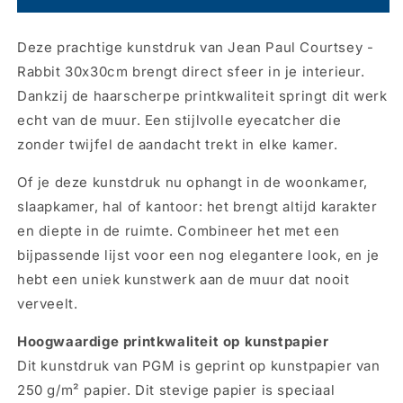
Jean
Jean
Paul
Paul
Deze prachtige kunstdruk van Jean Paul Courtsey -
Courtsey
Courtsey
-
-
Rabbit 30x30cm brengt direct sfeer in je interieur.
Rabbit
Rabbit
Dankzij de haarscherpe printkwaliteit springt dit werk
30x30cm
30x30cm
echt van de muur. Een stijlvolle eyecatcher die
zonder twijfel de aandacht trekt in elke kamer.
Of je deze kunstdruk nu ophangt in de woonkamer,
slaapkamer, hal of kantoor: het brengt altijd karakter
en diepte in de ruimte. Combineer het met een
bijpassende lijst voor een nog elegantere look, en je
hebt een uniek kunstwerk aan de muur dat nooit
verveelt.
Hoogwaardige printkwaliteit op kunstpapier
Dit kunstdruk van PGM is geprint op kunstpapier van
250 g/m² papier. Dit stevige papier is speciaal