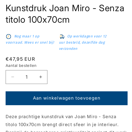
1
Kunstdruk Joan Miro - Senza
openen
in
modaal
titolo 100x70cm
Nog maar 1 op
Op werkdagen voor 12
voorraad. Wees er snel bij!
uur besteld, dezelfde dag
verzonden
Normale
€47,95 EUR
prijs
Aantal bestellen
Aantal
Aantal
verlagen
verhogen
voor
voor
Kunstdruk
Kunstdruk
Aan winkelwagen toevoegen
Joan
Joan
Miro
Miro
Deze prachtige kunstdruk van Joan Miro - Senza
-
-
Senza
Senza
titolo 100x70cm brengt direct sfeer in je interieur.
titolo
titolo