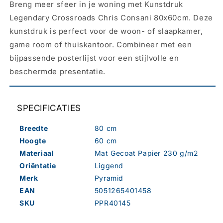
Breng meer sfeer in je woning met Kunstdruk
-
-
Legendary
Legendary
Legendary Crossroads Chris Consani 80x60cm. Deze
Crossroads
Crossroads
kunstdruk is perfect voor de woon- of slaapkamer,
80x60cm
80x60cm
game room of thuiskantoor. Combineer met een
bijpassende posterlijst voor een stijlvolle en
beschermde presentatie.
SPECIFICATIES
Breedte
80 cm
Hoogte
60 cm
Materiaal
Mat Gecoat Papier 230 g/m2
Oriëntatie
Liggend
Merk
Pyramid
EAN
5051265401458
SKU
PPR40145