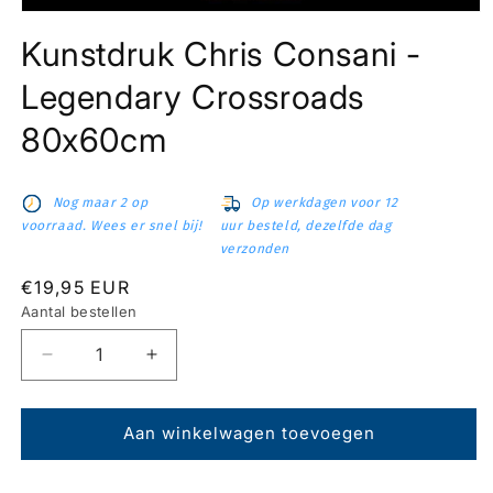
Media
1
Kunstdruk Chris Consani -
openen
in
modaal
Legendary Crossroads
80x60cm
Nog maar 2 op
Op werkdagen voor 12
voorraad. Wees er snel bij!
uur besteld, dezelfde dag
verzonden
Normale
€19,95 EUR
prijs
Aantal bestellen
Aantal
Aantal
verlagen
verhogen
voor
voor
Kunstdruk
Kunstdruk
Aan winkelwagen toevoegen
Chris
Chris
Consani
Consani