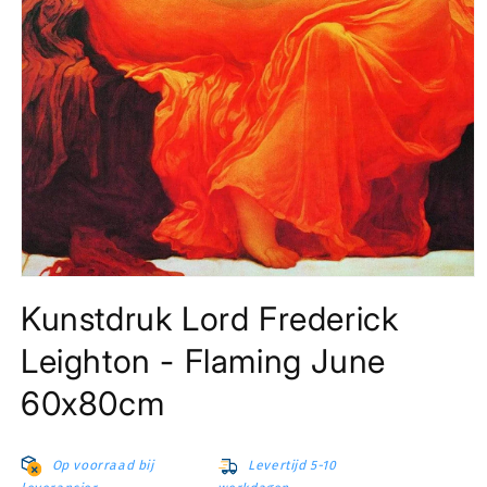
Media
1
Kunstdruk Lord Frederick
openen
in
modaal
Leighton - Flaming June
60x80cm
Op voorraad bij
Levertijd 5-10