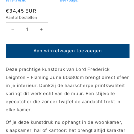
leverancier
werkdagen
Normale
€34,45 EUR
prijs
Aantal bestellen
Aantal
Aantal
verlagen
verhogen
voor
voor
Kunstdruk
Kunstdruk
Aan winkelwagen toevoegen
Lord
Lord
Frederick
Frederick
Deze prachtige kunstdruk van Lord Frederick
Leighton
Leighton
-
-
Leighton - Flaming June 60x80cm brengt direct sfeer
Flaming
Flaming
in je interieur. Dankzij de haarscherpe printkwaliteit
June
June
springt dit werk echt van de muur. Een stijlvolle
60x80cm
60x80cm
eyecatcher die zonder twijfel de aandacht trekt in
elke kamer.
Of je deze kunstdruk nu ophangt in de woonkamer,
slaapkamer, hal of kantoor: het brengt altijd karakter