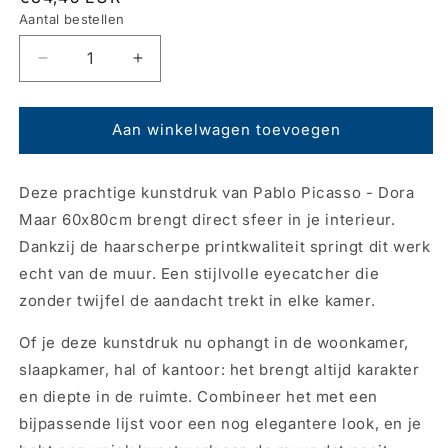
prijs
Aantal bestellen
Aantal
Aantal
verlagen
verhogen
voor
voor
Kunstdruk
Kunstdruk
Aan winkelwagen toevoegen
Pablo
Pablo
Picasso
Picasso
Deze prachtige kunstdruk van Pablo Picasso - Dora
-
-
Dora
Dora
Maar 60x80cm brengt direct sfeer in je interieur.
Maar
Maar
Dankzij de haarscherpe printkwaliteit springt dit werk
60x80cm
60x80cm
echt van de muur. Een stijlvolle eyecatcher die
zonder twijfel de aandacht trekt in elke kamer.
Of je deze kunstdruk nu ophangt in de woonkamer,
slaapkamer, hal of kantoor: het brengt altijd karakter
en diepte in de ruimte. Combineer het met een
bijpassende lijst voor een nog elegantere look, en je