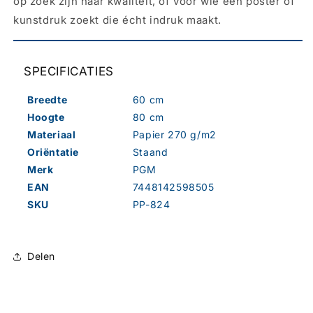
op zoek zijn naar kwaliteit, of voor wie een poster of
kunstdruk zoekt die écht indruk maakt.
SPECIFICATIES
Breedte
60 cm
Hoogte
80 cm
Materiaal
Papier 270 g/m2
Oriëntatie
Staand
Merk
PGM
EAN
7448142598505
SKU
PP-824
Delen