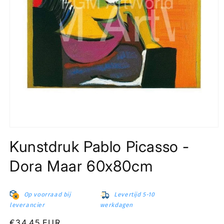
Media
1
Kunstdruk Pablo Picasso -
openen
in
modaal
Dora Maar 60x80cm
Op voorraad bij
Levertijd 5-10
leverancier
werkdagen
Normale
€34,45 EUR