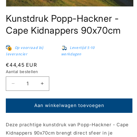
Media
1
Kunstdruk Popp-Hackner -
openen
in
modaal
Cape Kidnappers 90x70cm
Op voorraad bij
Levertijd 5-10
leverancier
werkdagen
Normale
€44,45 EUR
prijs
Aantal bestellen
Aantal
Aantal
verlagen
verhogen
voor
voor
Kunstdruk
Kunstdruk
Aan winkelwagen toevoegen
Popp-
Popp-
Hackner
Hackner
Deze prachtige kunstdruk van Popp-Hackner - Cape
-
-
Cape
Cape
Kidnappers 90x70cm brengt direct sfeer in je