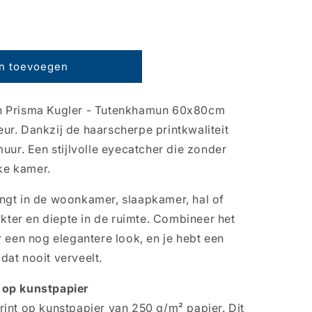
n toevoegen
n Prisma Kugler - Tutenkhamun 60x80cm
rieur. Dankzij de haarscherpe printkwaliteit
muur. Een stijlvolle eyecatcher die zonder
lke kamer.
ngt in de woonkamer, slaapkamer, hal of
akter en diepte in de ruimte. Combineer het
r een nog elegantere look, en je hebt een
dat nooit verveelt.
 op kunstpapier
rint op kunstpapier van 250 g/m² papier. Dit