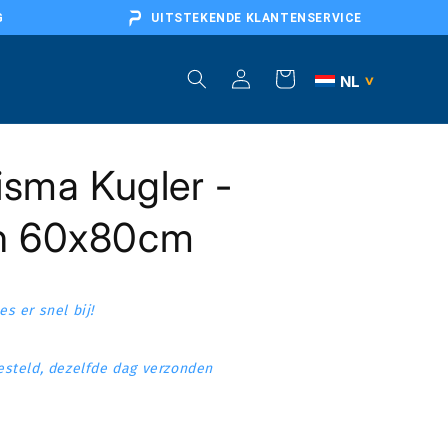
G
UITSTEKENDE KLANTENSERVICE
Inloggen
Winkelwagen
NL
>
BE
isma Kugler -
DE
AT
n 60x80cm
FR
EU
s er snel bij!
steld, dezelfde dag verzonden