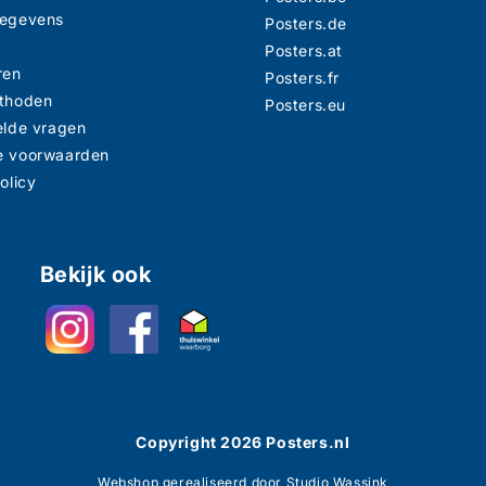
gegevens
Posters.de
n
Posters.at
ren
Posters.fr
thoden
Posters.eu
elde vragen
e voorwaarden
olicy
Bekijk ook
Copyright
2026
Posters.nl
Webshop gerealiseerd door Studio Wassink