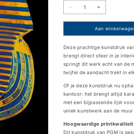
Aantal
Aantal
verlagen
verhogen
voor
voor
Kunstdruk
Kunstdruk
Aan winkelwage
Prisma
Prisma
Kugler
Kugler
Deze prachtige kunstdruk va
-
-
Tutenkhamun
Tutenkhamun
brengt direct sfeer in je inte
60x80cm
60x80cm
springt dit werk echt van de 
twijfel de aandacht trekt in e
Of je deze kunstdruk nu opha
kantoor: het brengt altijd kar
met een bijpassende lijst voo
uniek kunstwerk aan de muur 
Hoogwaardige printkwaliteit
Dit kunstdruk van PGM is gep