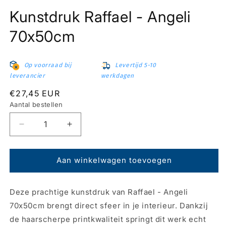
Media
1
Kunstdruk Raffael - Angeli
openen
in
modaal
70x50cm
Op voorraad bij
Levertijd 5-10
leverancier
werkdagen
Normale
€27,45 EUR
prijs
Aantal bestellen
Aantal
Aantal
verlagen
verhogen
voor
voor
Kunstdruk
Kunstdruk
Aan winkelwagen toevoegen
Raffael
Raffael
-
-
Deze prachtige kunstdruk van Raffael - Angeli
Angeli
Angeli
70x50cm
70x50cm
70x50cm brengt direct sfeer in je interieur. Dankzij
de haarscherpe printkwaliteit springt dit werk echt