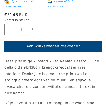
Op voorraad bij
Levertijd 5-10
leverancier
werkdagen
Normale
€51,45 EUR
prijs
Aantal bestellen
Aantal
Aantal
verlagen
verhogen
voor
voor
Kunstdruk
Kunstdruk
Aan winkelwagen toevoegen
Renato
Renato
Casaro
Casaro
Deze prachtige kunstdruk van Renato Casaro - Luce
-
-
Luce
Luce
della citta 91x138cm brengt direct sfeer in je
della
della
interieur. Dankzij de haarscherpe printkwaliteit
citta
citta
springt dit werk echt van de muur. Een stijlvolle
91x138cm
91x138cm
eyecatcher die zonder twijfel de aandacht trekt in
elke kamer.
Of je deze kunstdruk nu ophangt in de woonkamer,