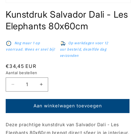
Media
1
Kunstdruk Salvador Dali - Les
openen
in
modaal
Elephants 80x60cm
Nog maar 1 op
Op werkdagen voor 12
voorraad. Wees er snel bij!
uur besteld, dezelfde dag
verzonden
Normale
€34,45 EUR
prijs
Aantal bestellen
Aantal
Aantal
verlagen
verhogen
voor
voor
Kunstdruk
Kunstdruk
Aan winkelwagen toevoegen
Salvador
Salvador
Dali
Dali
Deze prachtige kunstdruk van Salvador Dali - Les
-
-
Les
Les
Elephants 80x60cm brengt direct sfeer in je interieur.