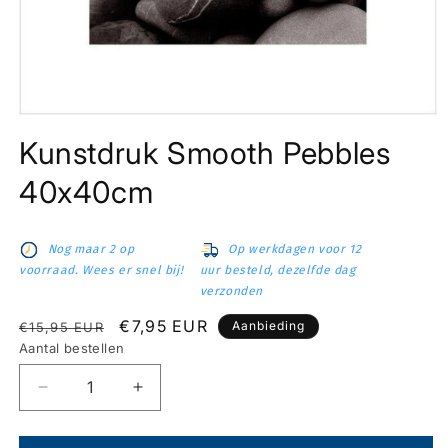
Media
1
Kunstdruk Smooth Pebbles
openen
in
modaal
40x40cm
Nog maar 2 op
Op werkdagen voor 12
voorraad. Wees er snel bij!
uur besteld, dezelfde dag
verzonden
Normale
Aanbiedingsprijs
€7,95 EUR
Aanbieding
€15,95 EUR
prijs
Aantal bestellen
Aantal
Aantal
verlagen
verhogen
voor
voor