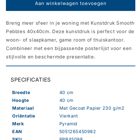
Kunstdruk
Kunstdruk
Aan winkelwagen toevoegen
Smooth
Smooth
Pebbles
Pebbles
Breng meer sfeer in je woning met Kunstdruk Smooth
40x40cm
40x40cm
Pebbles 40x40cm. Deze kunstdruk is perfect voor de
woon- of slaapkamer, game room of thuiskantoor.
Combineer met een bijpassende posterlijst voor een
stijlvolle en beschermde presentatie.
SPECIFICATIES
Breedte
40 cm
Hoogte
40 cm
Materiaal
Mat Gecoat Papier 230 g/m2
Oriëntatie
Vierkant
Merk
Pyramid
EAN
5051265450982
SKU
PPR45098