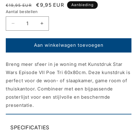
Normale
Aanbiedingsprijs
€9,95 EUR
Aanbieding
€19,95 EUR
prijs
Aantal bestellen
Aantal
Aantal
verlagen
verhogen
voor
voor
Kunstdruk
Kunstdruk
Aan winkelwagen toevoegen
Star
Star
Wars
Wars
Breng meer sfeer in je woning met Kunstdruk Star
-
-
Episode
Episode
Wars Episode VII Poe Tri 60x80cm. Deze kunstdruk is
VII
VII
perfect voor de woon- of slaapkamer, game room of
Poe
Poe
thuiskantoor. Combineer met een bijpassende
Tri
Tri
60x80cm
60x80cm
posterlijst voor een stijlvolle en beschermde
presentatie.
SPECIFICATIES