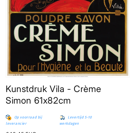
Media
1
Kunstdruk Vila - Crème
openen
in
modaal
Simon 61x82cm
Op voorraad bij
Levertijd 5-10
leverancier
werkdagen