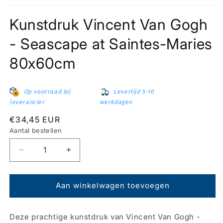
Media
1
Kunstdruk Vincent Van Gogh
openen
in
modaal
- Seascape at Saintes-Maries
80x60cm
Op voorraad bij
Levertijd 5-10
leverancier
werkdagen
Normale
€34,45 EUR
prijs
Aantal bestellen
Aantal
Aantal
verlagen
verhogen
voor
voor
Kunstdruk
Kunstdruk
Aan winkelwagen toevoegen
Vincent
Vincent
Van
Van
Deze prachtige kunstdruk van Vincent Van Gogh -
Gogh
Gogh