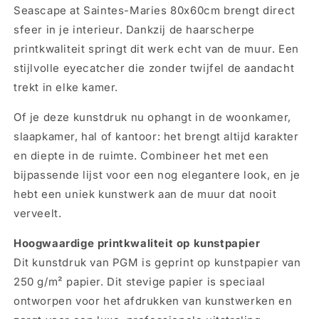
-
-
Seascape at Saintes-Maries 80x60cm brengt direct
Seascape
Seascape
sfeer in je interieur. Dankzij de haarscherpe
at
at
printkwaliteit springt dit werk echt van de muur. Een
Saintes-
Saintes-
Maries
Maries
stijlvolle eyecatcher die zonder twijfel de aandacht
80x60cm
80x60cm
trekt in elke kamer.
Of je deze kunstdruk nu ophangt in de woonkamer,
slaapkamer, hal of kantoor: het brengt altijd karakter
en diepte in de ruimte. Combineer het met een
bijpassende lijst voor een nog elegantere look, en je
hebt een uniek kunstwerk aan de muur dat nooit
verveelt.
Hoogwaardige printkwaliteit op kunstpapier
Dit kunstdruk van PGM is geprint op kunstpapier van
250 g/m² papier. Dit stevige papier is speciaal
ontworpen voor het afdrukken van kunstwerken en