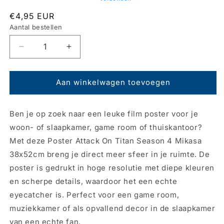
Normale
€4,95 EUR
prijs
Aantal bestellen
Aantal
Aantal
verlagen
verhogen
voor
voor
Poster
Poster
Aan winkelwagen toevoegen
Attack
Attack
on
on
Ben je op zoek naar een leuke film poster voor je
Titan
Titan
-
-
woon- of slaapkamer, game room of thuiskantoor?
Season
Season
Met deze Poster Attack On Titan Season 4 Mikasa
4
4
38x52cm breng je direct meer sfeer in je ruimte. De
Mikasa
Mikasa
38x52cm
38x52cm
poster is gedrukt in hoge resolutie met diepe kleuren
en scherpe details, waardoor het een echte
eyecatcher is. Perfect voor een game room,
muziekkamer of als opvallend decor in de slaapkamer
van een echte fan.