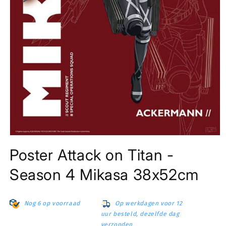
Media
1
Poster Attack on Titan -
openen
in
modaal
Season 4 Mikasa 38x52cm
Nog 6 op voorraad
Op werkdagen voor 12
uur besteld, dezelfde dag
verzonden