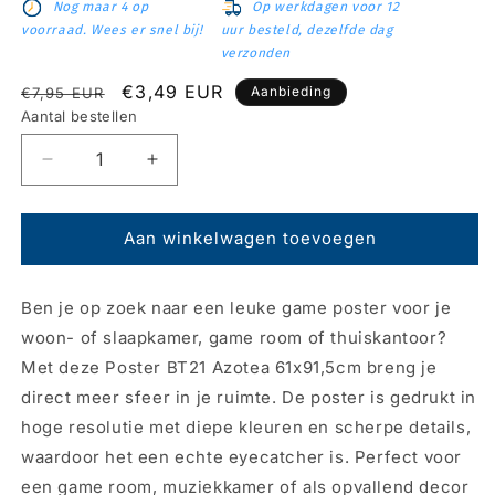
Nog maar 4 op
Op werkdagen voor 12
voorraad. Wees er snel bij!
uur besteld, dezelfde dag
verzonden
Normale
Aanbiedingsprijs
€3,49 EUR
Aanbieding
€7,95 EUR
prijs
Aantal bestellen
Aantal
Aantal
verlagen
verhogen
voor
voor
Poster
Poster
Aan winkelwagen toevoegen
BT21
BT21
-
-
Ben je op zoek naar een leuke game poster voor je
Azotea
Azotea
61x91,5cm
61x91,5cm
woon- of slaapkamer, game room of thuiskantoor?
Met deze Poster BT21 Azotea 61x91,5cm breng je
direct meer sfeer in je ruimte. De poster is gedrukt in
hoge resolutie met diepe kleuren en scherpe details,
waardoor het een echte eyecatcher is. Perfect voor
een game room, muziekkamer of als opvallend decor