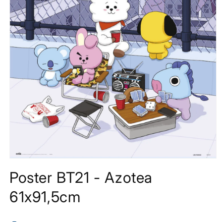
Media
1
Poster BT21 - Azotea
openen
in
modaal
61x91,5cm