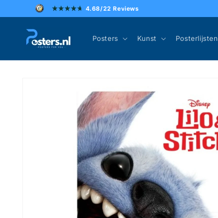
Meteen
4.68/22 Reviews
naar de
content
Posters
Kunst
Posterlijsten
Ga direct naar
productinformatie