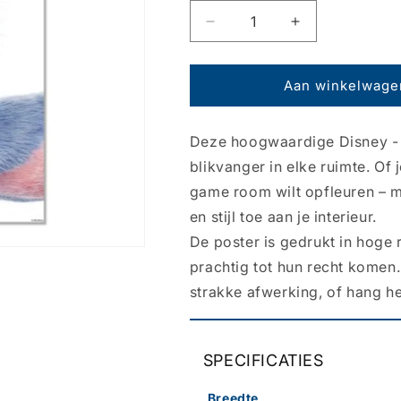
Aantal
Aantal
verlagen
verhogen
voor
voor
Poster
Poster
Aan winkelwage
Disney
Disney
-
-
Deze hoogwaardige Disney - S
Stitch
Stitch
-
-
blikvanger in elke ruimte. Of
Live
Live
game room wilt opfleuren – m
Action
Action
en stijl toe aan je interieur.
Face
Face
61x91,5cm
61x91,5cm
De poster is gedrukt in hoge 
prachtig tot hun recht komen
strakke afwerking, of hang he
SPECIFICATIES
Breedte