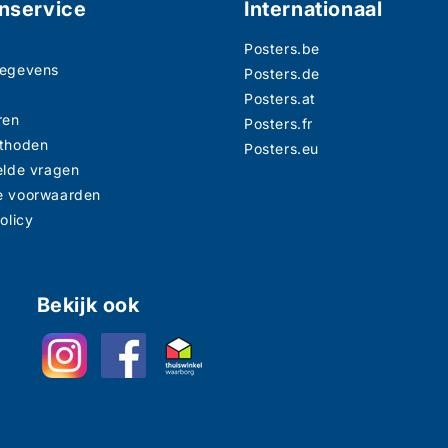
nservice
Internationaal
Posters.be
gegevens
Posters.de
n
Posters.at
ren
Posters.fr
thoden
Posters.eu
elde vragen
e voorwaarden
olicy
Bekijk ook