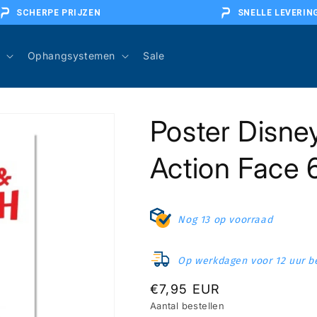
SCHERPE PRIJZEN
SNELLE LEVERIN
Ophangsystemen
Sale
Poster Disney
Action Face 
Nog 13 op voorraad
Op werkdagen voor 12 uur be
Normale
€7,95 EUR
Aantal bestellen
prijs