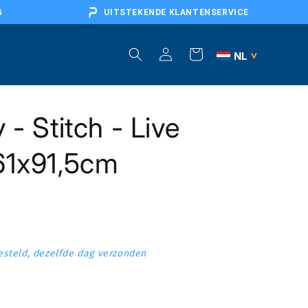
G
UITSTEKENDE KLANTENSERVICE
Inloggen
Winkelwagen
NL
>
BE
 - Stitch - Live
DE
AT
61x91,5cm
FR
EU
steld, dezelfde dag verzonden