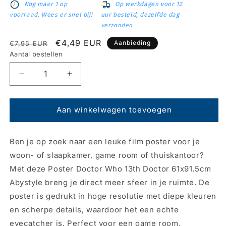
Nog maar 1 op
Op werkdagen voor 12
voorraad. Wees er snel bij!
uur besteld, dezelfde dag
verzonden
Normale
Aanbiedingsprijs
€4,49 EUR
Aanbieding
€7,95 EUR
prijs
Aantal bestellen
Aantal
Aantal
verlagen
verhogen
voor
voor
Poster
Poster
Aan winkelwagen toevoegen
Doctor
Doctor
Who
Who
Ben je op zoek naar een leuke film poster voor je
-
-
13th
13th
woon- of slaapkamer, game room of thuiskantoor?
Doctor
Doctor
Met deze Poster Doctor Who 13th Doctor 61x91,5cm
61x91,5cm
61x91,5cm
Abystyle breng je direct meer sfeer in je ruimte. De
Abystyle
Abystyle
poster is gedrukt in hoge resolutie met diepe kleuren
en scherpe details, waardoor het een echte
eyecatcher is. Perfect voor een game room,