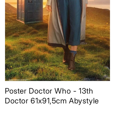
Media
1
Poster Doctor Who - 13th
openen
in
modaal
Doctor 61x91,5cm Abystyle