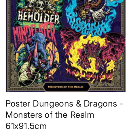
Media
1
Poster Dungeons & Dragons -
openen
in
modaal
Monsters of the Realm
61x91,5cm