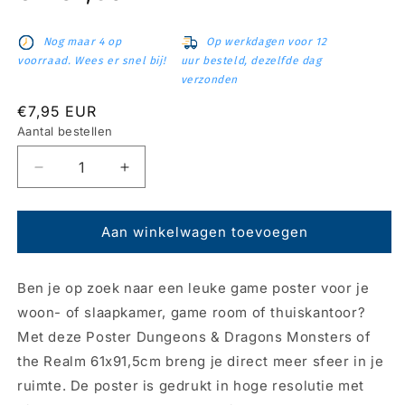
Nog maar 4 op
Op werkdagen voor 12
voorraad. Wees er snel bij!
uur besteld, dezelfde dag
verzonden
Normale
€7,95 EUR
prijs
Aantal bestellen
Aantal
Aantal
verlagen
verhogen
voor
voor
Poster
Poster
Aan winkelwagen toevoegen
Dungeons
Dungeons
&amp;
&amp;
Ben je op zoek naar een leuke game poster voor je
Dragons
Dragons
-
-
woon- of slaapkamer, game room of thuiskantoor?
Monsters
Monsters
Met deze Poster Dungeons & Dragons Monsters of
of
of
the Realm 61x91,5cm breng je direct meer sfeer in je
the
the
Realm
Realm
ruimte. De poster is gedrukt in hoge resolutie met
61x91,5cm
61x91,5cm