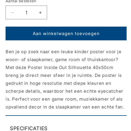
prijs
Aantal bestellen
Aantal
Aantal
verlagen
verhogen
voor
voor
Poster
Poster
Aan winkelwagen toevoegen
Inside
Inside
Out
Out
Ben je op zoek naar een leuke kinder poster voor je
-
-
Silhouette
Silhouette
woon- of slaapkamer, game room of thuiskantoor?
40x50cm
40x50cm
Met deze Poster Inside Out Silhouette 40x50cm
breng je direct meer sfeer in je ruimte. De poster is
gedrukt in hoge resolutie met diepe kleuren en
scherpe details, waardoor het een echte eyecatcher
is. Perfect voor een game room, muziekkamer of als
opvallend decor in de slaapkamer van een echte fan.
SPECIFICATIES