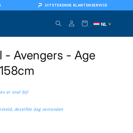
G
UITSTEKENDE KLANTENSERVICE
Inloggen
Winkelwagen
NL
>
BE
l - Avengers - Age
DE
AT
x158cm
FR
EU
s er snel bij!
steld, dezelfde dag verzonden