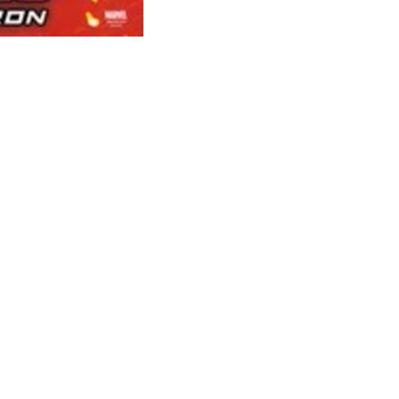
nservice
Internationaal
Posters.be
gegevens
Posters.de
n
Posters.at
ren
Posters.fr
thoden
Posters.eu
elde vragen