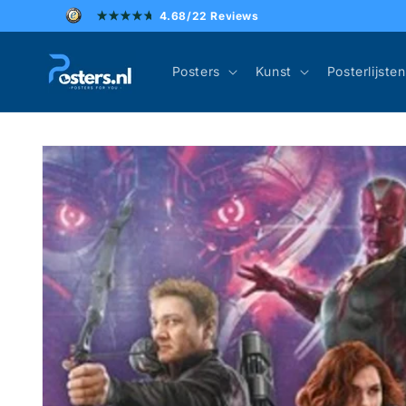
Meteen
4.68/22 Reviews
naar de
content
Posters
Kunst
Posterlijsten
Ga direct naar
productinformatie