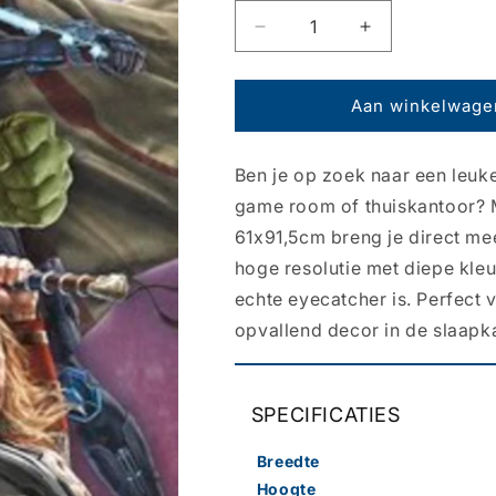
Aantal
Aantal
verlagen
verhogen
voor
voor
Poster
Poster
Aan winkelwage
Marvel
Marvel
-
-
Ben je op zoek naar een leuk
Avengers
Avengers
-
-
game room of thuiskantoor? 
Age
Age
61x91,5cm breng je direct meer
of
of
hoge resolutie met diepe kle
Ultron
Ultron
53x158cm
53x158cm
echte eyecatcher is. Perfect
opvallend decor in de slaapk
SPECIFICATIES
Breedte
Hoogte