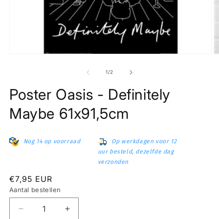
Media
M
1
2
openen
o
van
1
/
2
in
in
modaal
m
Poster Oasis - Definitely
Maybe 61x91,5cm
Nog 14 op voorraad
Op werkdagen voor 12
uur besteld, dezelfde dag
verzonden
Normale
€7,95 EUR
prijs
Aantal bestellen
Aantal
Aantal