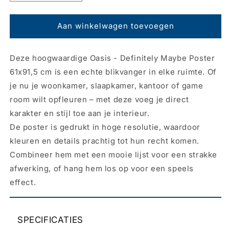
verlagen
verhogen
voor
voor
Poster
Poster
Aan winkelwagen toevoegen
Oasis
Oasis
-
-
Deze hoogwaardige Oasis - Definitely Maybe Poster
Definitely
Definitely
Maybe
Maybe
61x91,5 cm is een echte blikvanger in elke ruimte. Of
61x91,5cm
61x91,5cm
je nu je woonkamer, slaapkamer, kantoor of game
room wilt opfleuren – met deze voeg je direct
karakter en stijl toe aan je interieur.
De poster is gedrukt in hoge resolutie, waardoor
kleuren en details prachtig tot hun recht komen.
Combineer hem met een mooie lijst voor een strakke
afwerking, of hang hem los op voor een speels
effect.
SPECIFICATIES