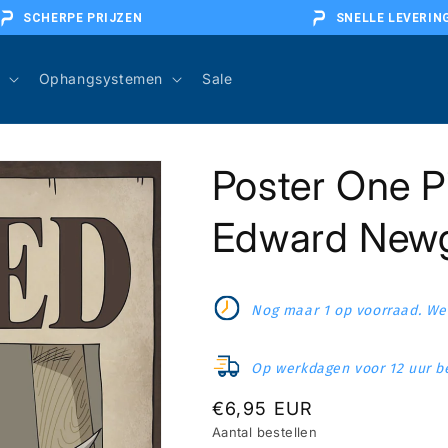
SCHERPE PRIJZEN
SNELLE LEVERIN
Ophangsystemen
Sale
Poster One P
Edward New
Nog maar 1 op voorraad. Wee
Op werkdagen voor 12 uur be
Normale
€6,95 EUR
Aantal bestellen
prijs