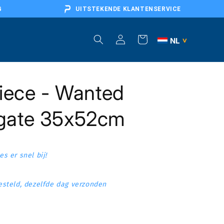
G
UITSTEKENDE KLANTENSERVICE
Inloggen
Winkelwagen
NL
>
BE
iece - Wanted
DE
AT
gate 35x52cm
FR
EU
s er snel bij!
steld, dezelfde dag verzonden