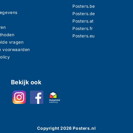
Posters.be
gegevens
Posters.de
n
Posters.at
ren
Posters.fr
thoden
Posters.eu
elde vragen
e voorwaarden
olicy
Bekijk ook
Copyright
2026
Posters.nl