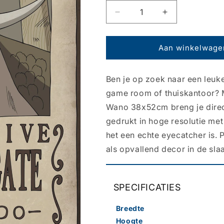
Aantal
Aantal
verlagen
verhogen
voor
voor
Poster
Poster
Aan winkelwage
One
One
Piece
Piece
Ben je op zoek naar een leuke
-
-
Wanted
Wanted
game room of thuiskantoor? 
Edward
Edward
Wano 38x52cm breng je direct 
Newgate
Newgate
gedrukt in hoge resolutie met
35x52cm
35x52cm
het een echte eyecatcher is.
als opvallend decor in de sl
SPECIFICATIES
Breedte
Hoogte