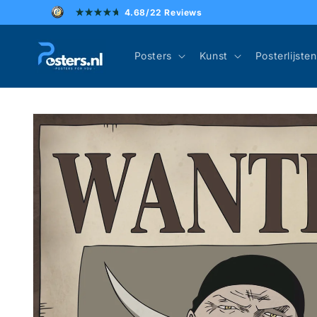
Meteen
4.68/22 Reviews
naar de
content
Posters
Kunst
Posterlijsten
Ga direct naar
productinformatie