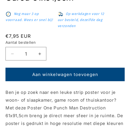
Nog maar 3 op
Op werkdagen voor 12
voorraad. Wees er snel bij!
uur besteld, dezelfde dag
verzonden
Normale
€7,95 EUR
prijs
Aantal bestellen
Aantal
Aantal
verlagen
verhogen
voor
voor
Poster
Poster
Aan winkelwagen toevoegen
One
One
Punch
Punch
Ben je op zoek naar een leuke strip poster voor je
Man
Man
-
-
woon- of slaapkamer, game room of thuiskantoor?
Garou
Garou
Met deze Poster One Punch Man Destruction
61x91,5cm
61x91,5cm
61x91,5cm breng je direct meer sfeer in je ruimte. De
poster is gedrukt in hoge resolutie met diepe kleuren