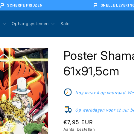
SCHERPE PRIJZEN
SNELLE LEVERIN
Ophangsystemen
Sale
Poster Shama
61x91,5cm
Nog maar 4 op voorraad. Wee
Op werkdagen voor 12 uur be
Normale
€7,95 EUR
Aantal bestellen
prijs