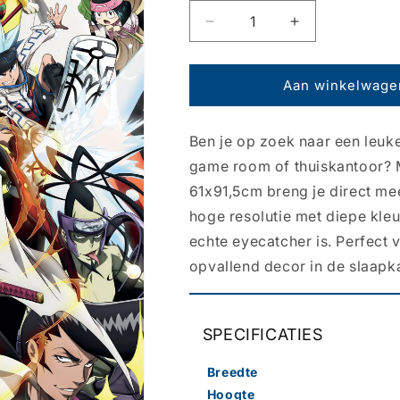
Aantal
Aantal
verlagen
verhogen
voor
voor
Poster
Poster
Aan winkelwage
Shaman
Shaman
King
King
Ben je op zoek naar een leuke
-
-
Key
Key
game room of thuiskantoor? 
Visual
Visual
61x91,5cm breng je direct meer
61x91,5cm
61x91,5cm
hoge resolutie met diepe kle
echte eyecatcher is. Perfect
opvallend decor in de slaapk
SPECIFICATIES
Breedte
Hoogte