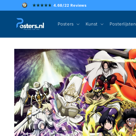
Meteen
4.68/22 Reviews
naar de
content
Posters
Kunst
Posterlijsten
Ga direct naar
productinformatie