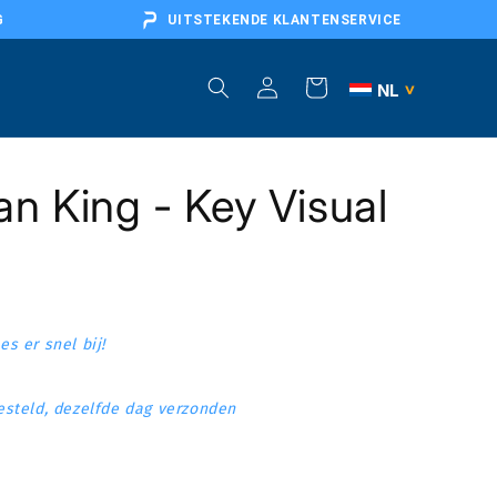
G
UITSTEKENDE KLANTENSERVICE
Inloggen
Winkelwagen
NL
>
BE
n King - Key Visual
DE
AT
FR
EU
s er snel bij!
steld, dezelfde dag verzonden