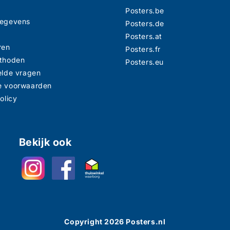
Posters.be
gegevens
Posters.de
n
Posters.at
ren
Posters.fr
thoden
Posters.eu
elde vragen
e voorwaarden
olicy
Bekijk ook
Copyright
2026
Posters.nl