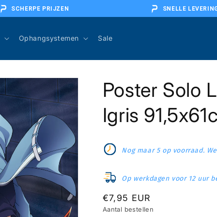
SCHERPE PRIJZEN
SNELLE LEVERIN
Ophangsystemen
Sale
Poster Solo L
Igris 91,5x6
Nog maar 5 op voorraad. Wee
Op werkdagen voor 12 uur be
Normale
€7,95 EUR
Aantal bestellen
prijs