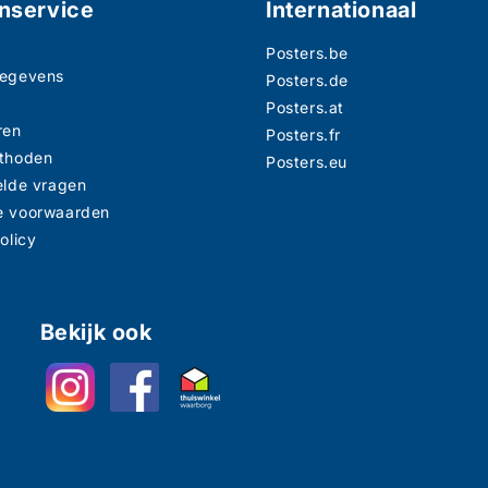
nservice
Internationaal
Posters.be
gegevens
Posters.de
n
Posters.at
ren
Posters.fr
thoden
Posters.eu
elde vragen
e voorwaarden
olicy
Bekijk ook