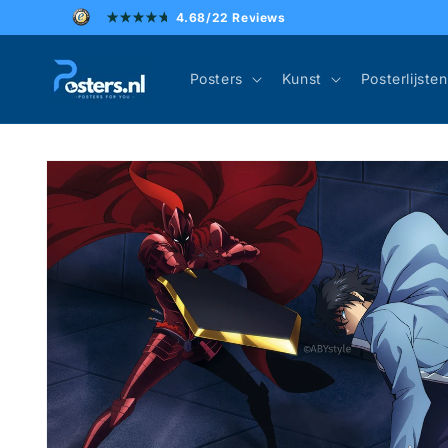
Meteen
4.68/22 Reviews
naar de
content
Posters
Kunst
Posterlijsten
Ga direct naar
productinformatie