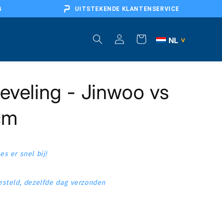
G
UITSTEKENDE KLANTENSERVICE
Inloggen
Winkelwagen
NL
>
BE
eveling - Jinwoo vs
DE
AT
1cm
FR
EU
s er snel bij!
steld, dezelfde dag verzonden