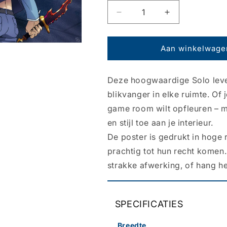
Aantal
Aantal
verlagen
verhogen
voor
voor
Poster
Poster
Aan winkelwage
Solo
Solo
Leveling
Leveling
Deze hoogwaardige Solo level
-
-
Jinwoo
Jinwoo
blikvanger in elke ruimte. Of
vs
vs
game room wilt opfleuren – me
Igris
Igris
en stijl toe aan je interieur.
91,5x61cm
91,5x61cm
De poster is gedrukt in hoge 
prachtig tot hun recht komen
strakke afwerking, of hang he
SPECIFICATIES
Breedte