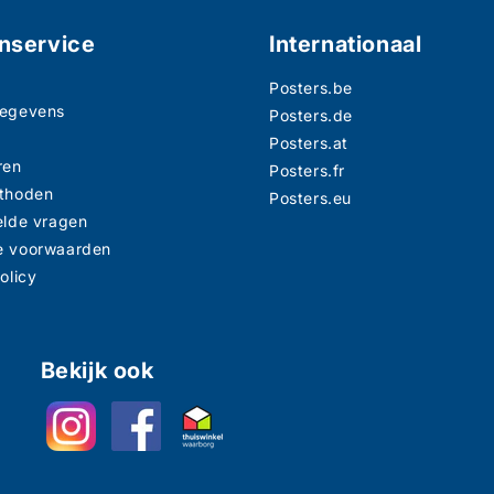
nservice
Internationaal
Posters.be
gegevens
Posters.de
n
Posters.at
ren
Posters.fr
thoden
Posters.eu
elde vragen
e voorwaarden
olicy
Bekijk ook