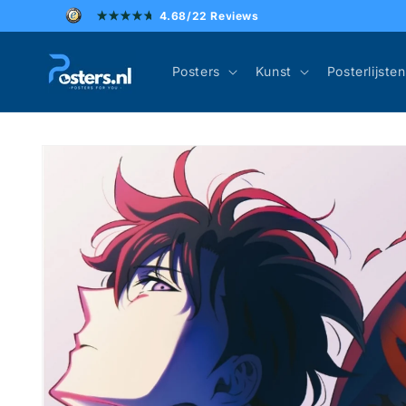
Meteen
4.68/22 Reviews
naar de
content
Posters
Kunst
Posterlijsten
Ga direct naar
productinformatie