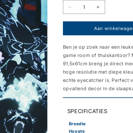
Aantal
Aantal
verlagen
verhogen
voor
voor
Poster
Poster
Aan winkelwage
Solo
Solo
Leveling
Leveling
Ben je op zoek naar een leuke
-
-
Season
Season
game room of thuiskantoor? 
2
2
91,5x61cm breng je direct meer
61x91,5cm
61x91,5cm
hoge resolutie met diepe kle
echte eyecatcher is. Perfect
opvallend decor in de slaapk
SPECIFICATIES
Breedte
Hoogte