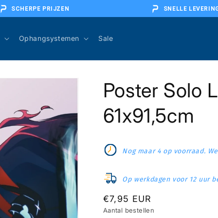
SCHERPE PRIJZEN
SNELLE LEVERIN
Ophangsystemen
Sale
Poster Solo 
61x91,5cm
Nog maar 4 op voorraad. Wee
Op werkdagen voor 12 uur be
Normale
€7,95 EUR
Aantal bestellen
prijs