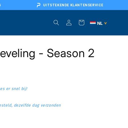
G
UITSTEKENDE KLANTENSERVICE
Inloggen
Winkelwagen
NL
>
BE
Leveling - Season 2
DE
AT
FR
EU
s er snel bij!
steld, dezelfde dag verzonden