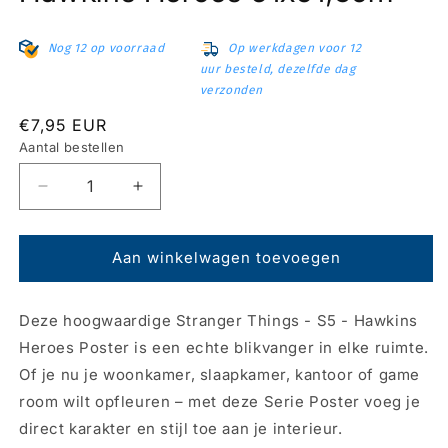
Nog 12 op voorraad
Op werkdagen voor 12
uur besteld, dezelfde dag
verzonden
Normale
€7,95 EUR
prijs
Aantal bestellen
Aantal
Aantal
verlagen
verhogen
voor
voor
Poster
Poster
Aan winkelwagen toevoegen
Stranger
Stranger
Things
Things
Deze hoogwaardige Stranger Things - S5 - Hawkins
-
-
S5
S5
Heroes Poster is een echte blikvanger in elke ruimte.
-
-
Of je nu je woonkamer, slaapkamer, kantoor of game
Hawkins
Hawkins
room wilt opfleuren – met deze Serie Poster voeg je
Heroes
Heroes
61x91,5cm
61x91,5cm
direct karakter en stijl toe aan je interieur.