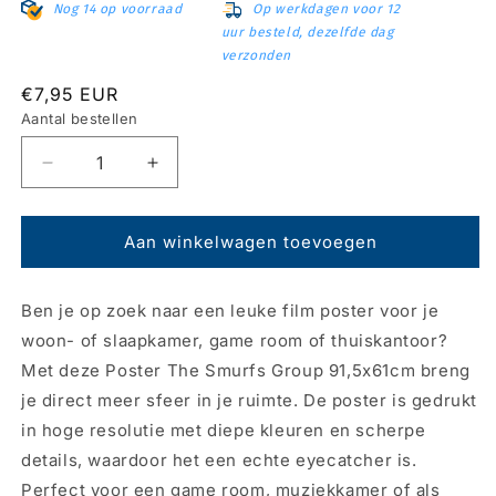
Nog 14 op voorraad
Op werkdagen voor 12
uur besteld, dezelfde dag
verzonden
Normale
€7,95 EUR
prijs
Aantal bestellen
Aantal
Aantal
verlagen
verhogen
voor
voor
Poster
Poster
Aan winkelwagen toevoegen
The
The
Suicide
Suicide
Ben je op zoek naar een leuke film poster voor je
Squad
Squad
-
-
woon- of slaapkamer, game room of thuiskantoor?
Harley
Harley
Met deze Poster The Smurfs Group 91,5x61cm breng
61x91,5cm
61x91,5cm
je direct meer sfeer in je ruimte. De poster is gedrukt
in hoge resolutie met diepe kleuren en scherpe
details, waardoor het een echte eyecatcher is.
Perfect voor een game room, muziekkamer of als