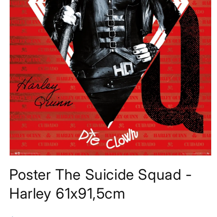
Media
1
Poster The Suicide Squad -
openen
in
modaal
Harley 61x91,5cm