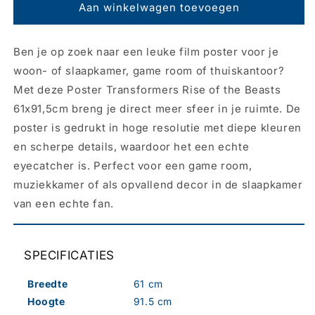
Poster
Poster
Aan winkelwagen toevoegen
Transformers
Transformers
-
-
Ben je op zoek naar een leuke film poster voor je
Roll
Roll
Out
Out
woon- of slaapkamer, game room of thuiskantoor?
61x91,5cm
61x91,5cm
Met deze Poster Transformers Rise of the Beasts
61x91,5cm breng je direct meer sfeer in je ruimte. De
poster is gedrukt in hoge resolutie met diepe kleuren
en scherpe details, waardoor het een echte
eyecatcher is. Perfect voor een game room,
muziekkamer of als opvallend decor in de slaapkamer
van een echte fan.
SPECIFICATIES
Breedte
61 cm
Hoogte
91.5 cm