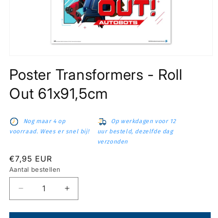
Media
1
Poster Transformers - Roll
openen
in
modaal
Out 61x91,5cm
Nog maar 4 op
Op werkdagen voor 12
voorraad. Wees er snel bij!
uur besteld, dezelfde dag
verzonden
Normale
€7,95 EUR
prijs
Aantal bestellen
Aantal
Aantal
verlagen
verhogen
voor
voor