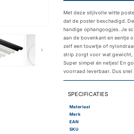
90cm
90cm
Wit
Wit
Met deze stijlvolle witte pos
-
-
Posterstrips
Posterstrips
dat de poster beschadigd. De 
met
met
handige ophangoogjes. Je schu
Ophangoog
Ophangoog
aan de bovenkant en eentje o
zelf een touwtje of nylondraa
strip zorgt voor wat gewicht, 
Super simpel én netjes! En goe
voorraad leverbaar. Dus snel i
SPECIFICATIES
Materiaal
Merk
EAN
SKU