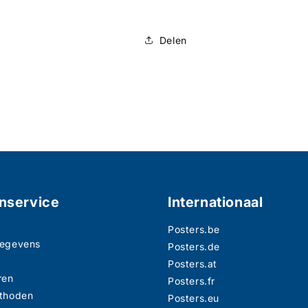
Delen
nservice
Internationaal
Posters.be
gegevens
Posters.de
n
Posters.at
ren
Posters.fr
thoden
Posters.eu