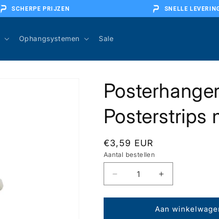
SCHERPE PRIJZEN
SNELLE LEVERIN
Ophangsystemen
Sale
Posterhange
Posterstrip
Normale
€3,59 EUR
Aantal bestellen
prijs
Aantal
Aantal
verlagen
verhogen
voor
voor
Posterhanger
Posterhanger
Aan winkelwage