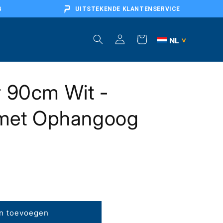
G
UITSTEKENDE KLANTENSERVICE
Inloggen
Winkelwagen
NL
>
BE
r 90cm Wit -
DE
AT
s met Ophangoog
FR
EU
n toevoegen